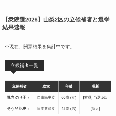
【衆院選2026】山梨2区の立候補者と選挙
結果速報
※現在、開票結果を集計中です。
立候補者一覧
立候補者
政党
年齢
現新
堀内 のり子
自由民主党
60歳 (女)
[前職] 当選:5回
▼
そうだ 記史
日本共産党
42歳 (男)
[新人]
▼