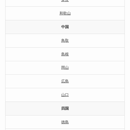
和歌山
中国
鳥取
島根
岡山
広島
山口
四国
徳島