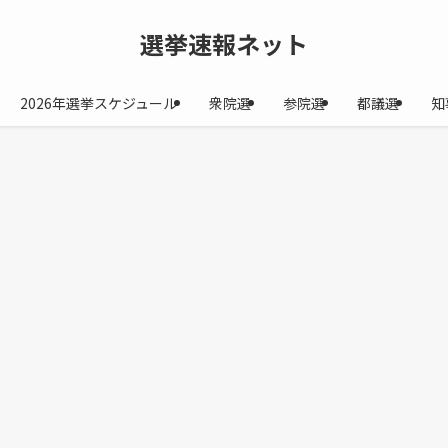
選挙速報ネット
2026年選挙スケジュール
衆院選
参院選
都議選
知