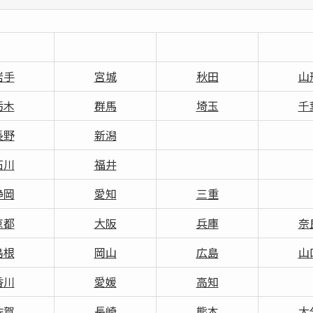
岩手
宮城
秋田
山
栃木
群馬
埼玉
千
長野
新潟
石川
福井
静岡
愛知
三重
京都
大阪
兵庫
奈
島根
岡山
広島
山
香川
愛媛
高知
佐賀
長崎
熊本
大