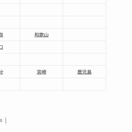
良
和歌山
口
分
宮崎
鹿児島
ス