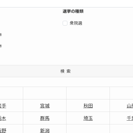
選挙の種類
衆院選
挙
挙
検索
岩手
宮城
秋田
山
栃木
群馬
埼玉
千
長野
新潟