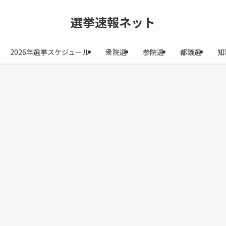
選挙速報ネット
2026年選挙スケジュール
衆院選
参院選
都議選
知