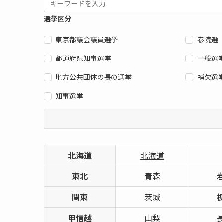
選挙区分
東京都議会議員選挙
参院選
都道府県知事選挙
一般選
地方公共団体の長の選挙
補欠選
知事選挙
北海道
北海道
東北
青森
関東
茨城
甲信越
山梨