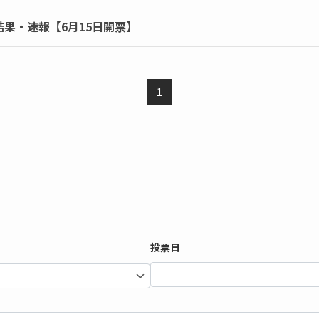
結果・速報【6月15日開票】
1
投票日