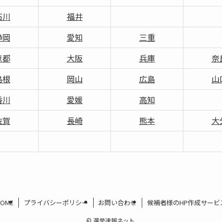
石川
福井
静岡
愛知
三重
京都
大阪
兵庫
奈
島根
岡山
広島
山
香川
愛媛
高知
佐賀
長崎
熊本
大
HOME
プライバシーポリシー
お問い合わせ
候補者様のHP作成サービ
©
選挙速報ネット.