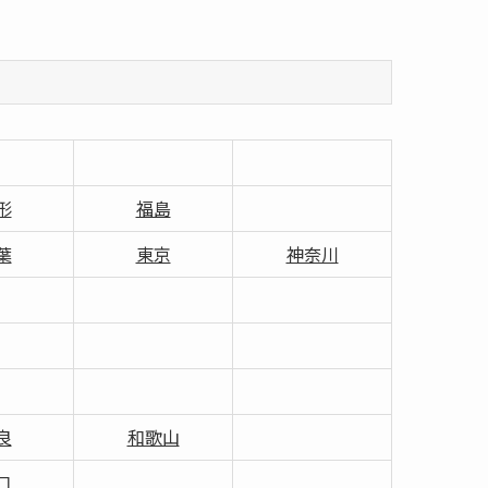
形
福島
葉
東京
神奈川
良
和歌山
口