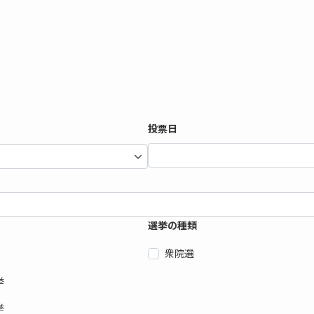
投票日
選挙の種類
衆院選
挙
挙