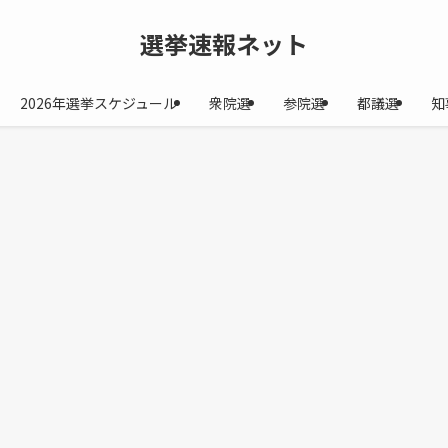
選挙速報ネット
2026年選挙スケジュール
衆院選
参院選
都議選
知