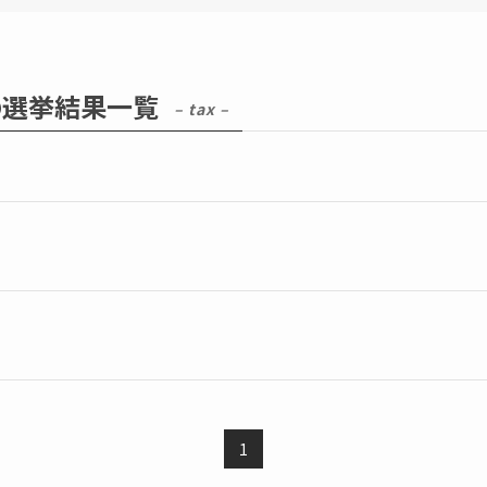
の選挙結果一覧
– tax –
1