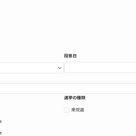
投票日
選挙の種類
衆院選
挙
挙