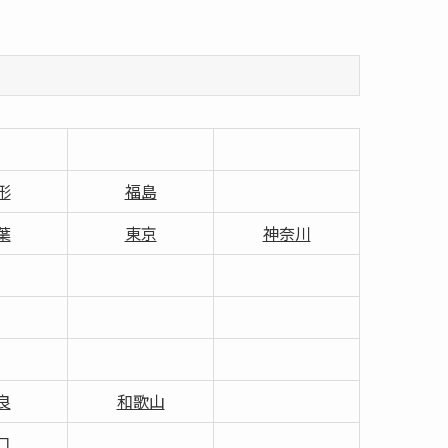
形
福島
葉
東京
神奈川
良
和歌山
口