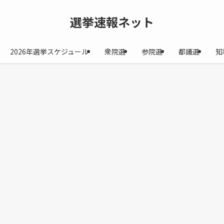
選挙速報ネット
2026年選挙スケジュール
衆院選
参院選
都議選
知