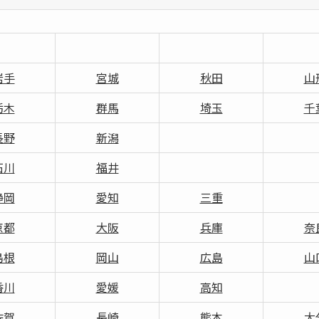
岩手
宮城
秋田
山
栃木
群馬
埼玉
千
長野
新潟
石川
福井
静岡
愛知
三重
京都
大阪
兵庫
奈
島根
岡山
広島
山
香川
愛媛
高知
佐賀
長崎
熊本
大