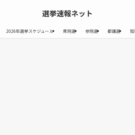
選挙速報ネット
2026年選挙スケジュール
衆院選
参院選
都議選
知