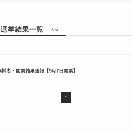
の選挙結果一覧
– tax –
候補者・開票結果速報【9月7日開票】
1