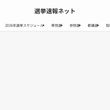
選挙速報ネット
2026年選挙スケジュール
衆院選
参院選
都議選
知