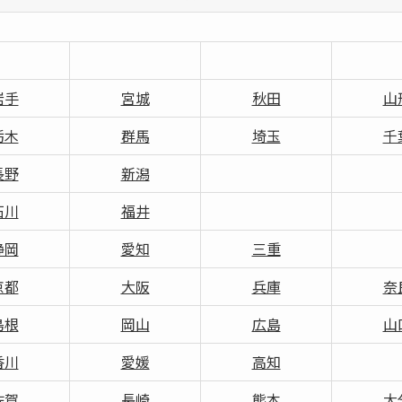
岩手
宮城
秋田
山
栃木
群馬
埼玉
千
長野
新潟
石川
福井
静岡
愛知
三重
京都
大阪
兵庫
奈
島根
岡山
広島
山
香川
愛媛
高知
佐賀
長崎
熊本
大