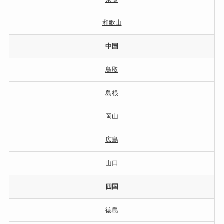
和歌山
中国
鳥取
島根
岡山
広島
山口
四国
徳島