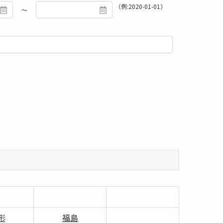
（例:2020-01-01）
～
形
福島