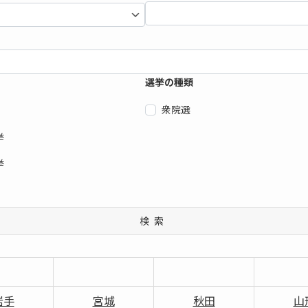
選挙の種類
衆院選
挙
挙
検索
岩手
宮城
秋田
山