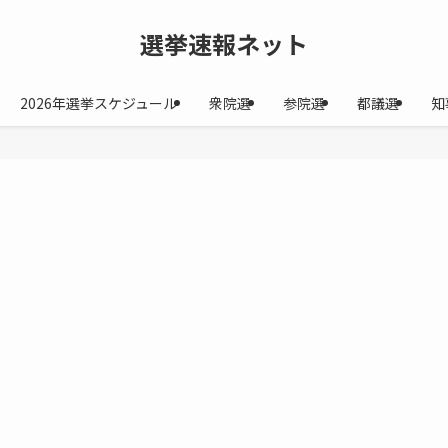
選挙速報ネット
2026年選挙スケジュール
衆院選
参院選
都議選
知