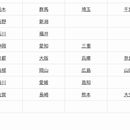
栃木
群馬
埼玉
千
長野
新潟
石川
福井
静岡
愛知
三重
京都
大阪
兵庫
奈
島根
岡山
広島
山
香川
愛媛
高知
佐賀
長崎
熊本
大