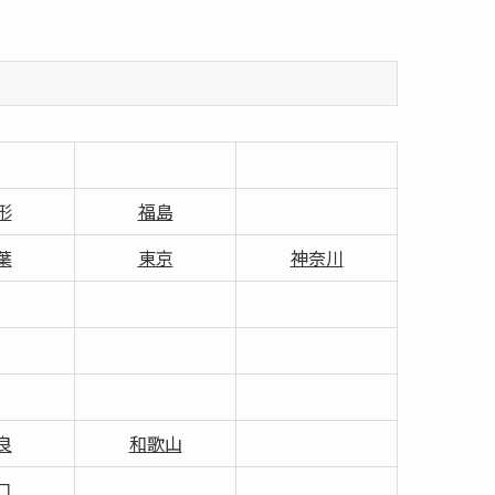
形
福島
葉
東京
神奈川
良
和歌山
口