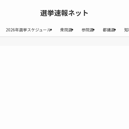
選挙速報ネット
2026年選挙スケジュール
衆院選
参院選
都議選
知