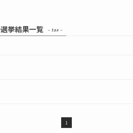
の選挙結果一覧
– tax –
1