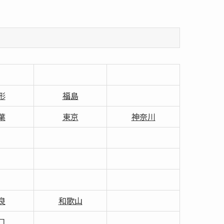
形
福島
葉
東京
神奈川
良
和歌山
口