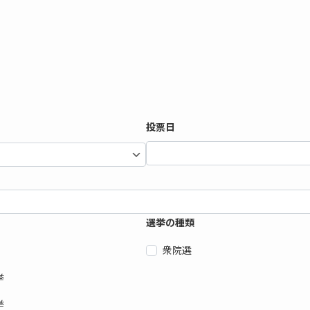
投票日
選挙の種類
衆院選
挙
挙