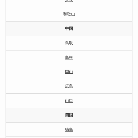
和歌山
中国
鳥取
島根
岡山
広島
山口
四国
徳島