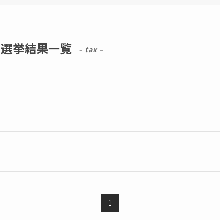
の選挙結果一覧
– tax –
1