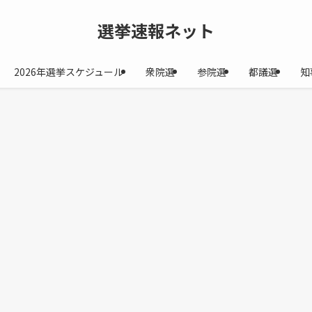
選挙速報ネット
2026年選挙スケジュール
衆院選
参院選
都議選
知