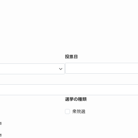
投票日
選挙の種類
衆院選
挙
挙