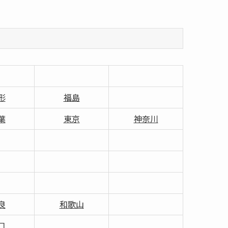
形
福島
葉
東京
神奈川
良
和歌山
口