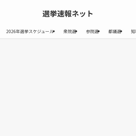
選挙速報ネット
2026年選挙スケジュール
衆院選
参院選
都議選
知