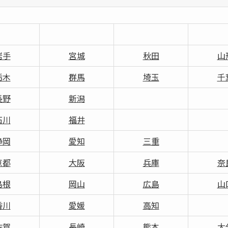
岩手
宮城
秋田
山
栃木
群馬
埼玉
千
長野
新潟
石川
福井
静岡
愛知
三重
京都
大阪
兵庫
奈
島根
岡山
広島
山
香川
愛媛
高知
佐賀
長崎
熊本
大