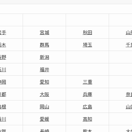
岩手
宮城
秋田
山
栃木
群馬
埼玉
千
長野
新潟
石川
福井
静岡
愛知
三重
京都
大阪
兵庫
奈
島根
岡山
広島
山
香川
愛媛
高知
佐賀
長崎
熊本
大