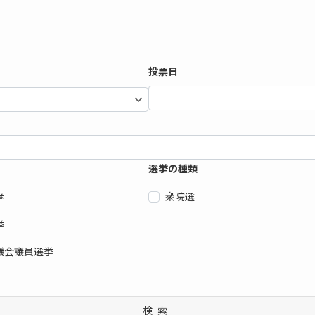
投票日
選挙の種類
衆院選
挙
挙
議会議員選挙
検索