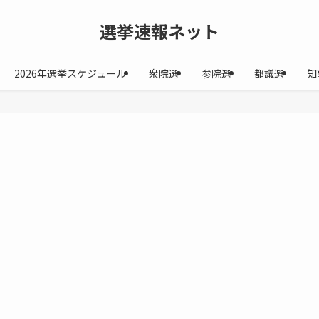
選挙速報ネット
2026年選挙スケジュール
衆院選
参院選
都議選
知