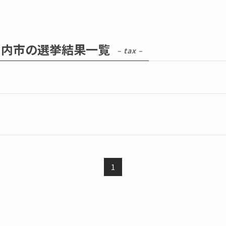
川内市の選挙結果一覧
– tax –
1