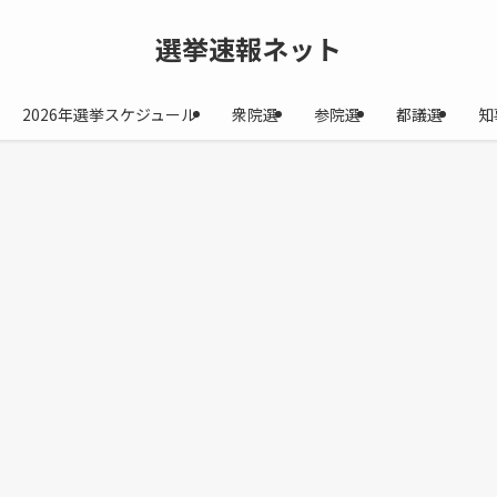
選挙速報ネット
2026年選挙スケジュール
衆院選
参院選
都議選
知