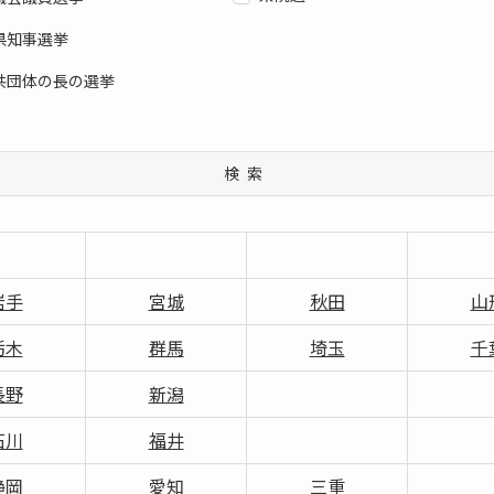
県知事選挙
共団体の長の選挙
検索
岩手
宮城
秋田
山
栃木
群馬
埼玉
千
長野
新潟
石川
福井
静岡
愛知
三重