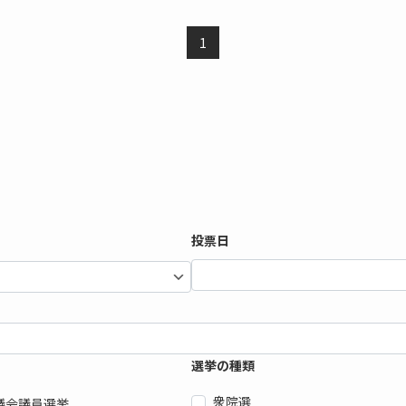
1
投票日
選挙の種類
衆院選
議会議員選挙