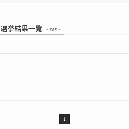
の選挙結果一覧
– tax –
1