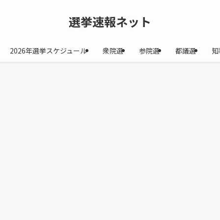
選挙速報ネット
2026年選挙スケジュール
衆院選
参院選
都議選
知