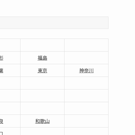
形
福島
葉
東京
神奈川
良
和歌山
口