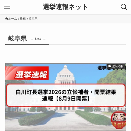
選挙速報ネット
ホーム
投稿
岐阜県
岐阜県
– tax –
選挙結果