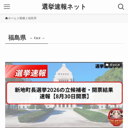
選挙速報ネット
ホーム
投稿
福島県
福島県
– tax –
選挙結果