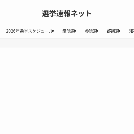
選挙速報ネット
2026年選挙スケジュール
衆院選
参院選
都議選
知