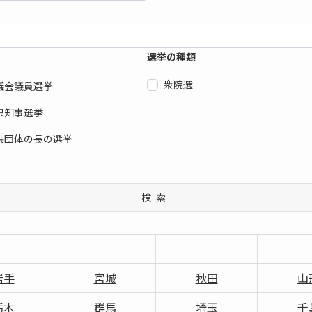
選挙の種類
衆院選
議会議員選挙
県知事選挙
共団体の長の選挙
検索
岩手
宮城
秋田
山
栃木
群馬
埼玉
千