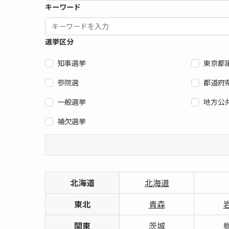
キーワード
選挙区分
知事選挙
東京都
参院選
都道府
一般選挙
地方公
補欠選挙
北海道
北海道
東北
青森
関東
茨城