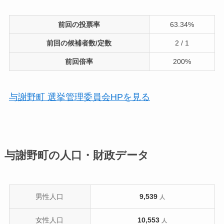
前回の投票率
63.34%
前回の候補者数/定数
2 / 1
前回倍率
200%
与謝野町 選挙管理委員会HPを見る
与謝野町の人口・財政データ
男性人口
9,539
人
女性人口
10,553
人