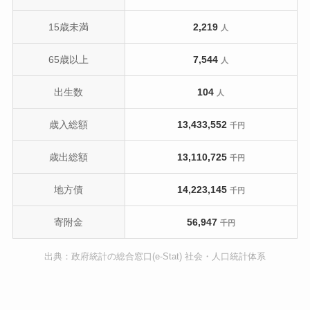
15歳未満
2,219
人
65歳以上
7,544
人
出生数
104
人
歳入総額
13,433,552
千円
歳出総額
13,110,725
千円
地方債
14,223,145
千円
寄附金
56,947
千円
出典：政府統計の総合窓口(e-Stat) 社会・人口統計体系