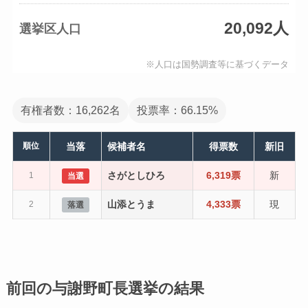
20,092人
選挙区人口
※人口は国勢調査等に基づくデータ
有権者数：16,262名
投票率：66.15%
順位
当落
候補者名
得票数
新旧
さがとしひろ
6,319票
新
1
当選
山添とうま
4,333票
現
2
落選
前回の与謝野町長選挙の結果