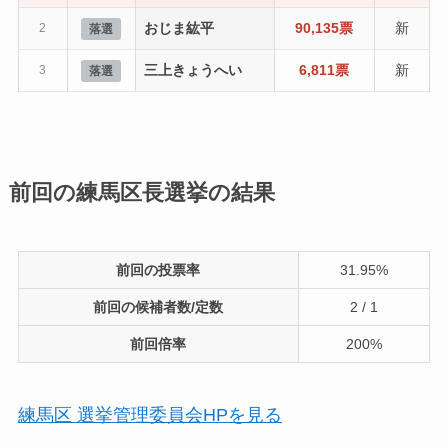
おじま紘平
90,135票
新
2
落選
三上きょうへい
6,811票
新
3
落選
前回の練馬区長選挙の結果
前回の投票率
31.95%
前回の候補者数/定数
2 / 1
前回倍率
200%
練馬区 選挙管理委員会HPを見る