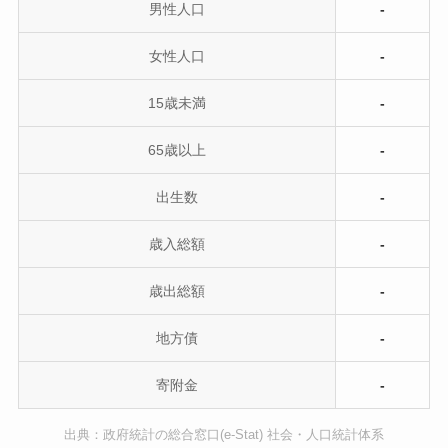
男性人口
-
女性人口
-
15歳未満
-
65歳以上
-
出生数
-
歳入総額
-
歳出総額
-
地方債
-
寄附金
-
出典：政府統計の総合窓口(e-Stat) 社会・人口統計体系