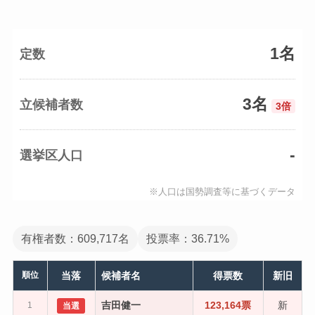
1名
定数
3名
立候補者数
3倍
-
選挙区人口
※人口は国勢調査等に基づくデータ
有権者数：609,717名
投票率：36.71%
順位
当落
候補者名
得票数
新旧
吉田健一
123,164票
新
1
当選