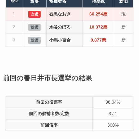
順位
当落
候補者名
得票数
新旧
石黒なおき
60,254票
現
1
当選
水谷のぼる
10,372票
新
2
落選
小嶋小百合
9,877票
新
3
落選
前回の春日井市長選挙の結果
前回の投票率
38.04%
前回の候補者数/定数
3 / 1
前回倍率
300%