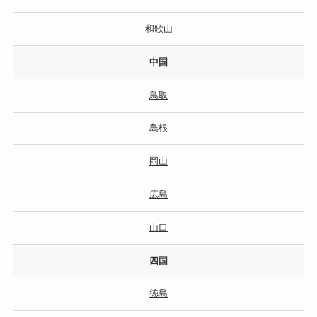
和歌山
中国
鳥取
島根
岡山
広島
山口
四国
徳島