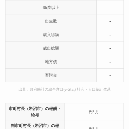
65歳以上
-
出生数
-
歳入総額
-
歳出総額
-
地方債
-
寄附金
-
出典：政府統計の総合窓口(e-Stat) 社会・人口統計体系
市町村長（岩沼市）の報酬・
円/ 月
給与
副市町村長（岩沼市）の報
円/ 月