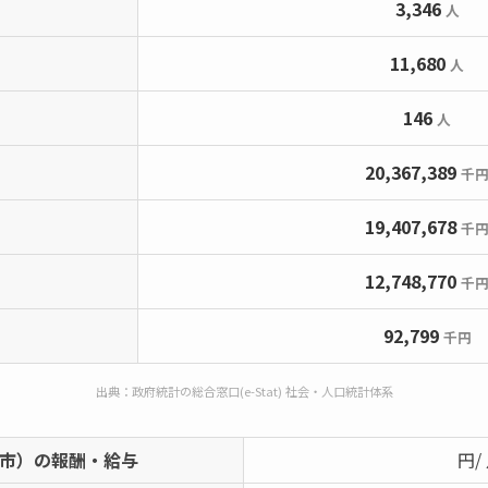
3,346
人
11,680
人
146
人
20,367,389
千
19,407,678
千
12,748,770
千
92,799
千円
出典：政府統計の総合窓口(e-Stat) 社会・人口統計体系
市）の報酬・給与
円/