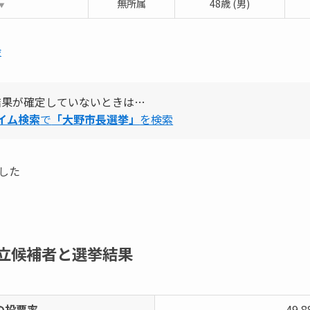
無所属
48歳 (男)
▼
会
結果が確定していないときは…
タイム検索
で
「大野市長選挙」
を検索
した
立候補者と選挙結果
の投票率
49.