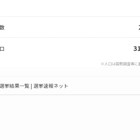
数
3
口
※人口は国勢調査等に
挙結果一覧 | 選挙速報ネット