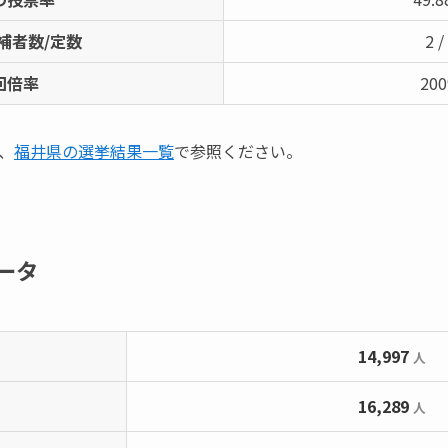
補者数/定数
2 /
回倍率
20
、
福井県の選挙結果一覧
で参照ください。
ータ
14,997
人
16,289
人