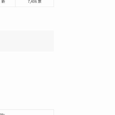
新
7,406 票
88%