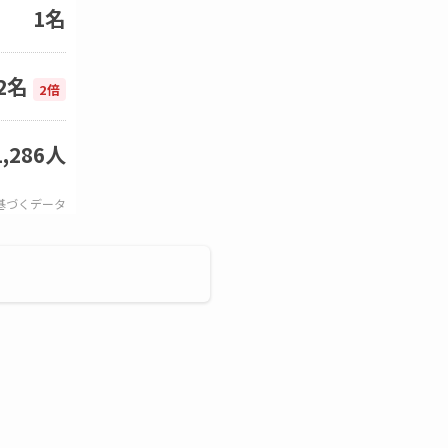
1名
2名
2倍
1,286人
基づくデータ