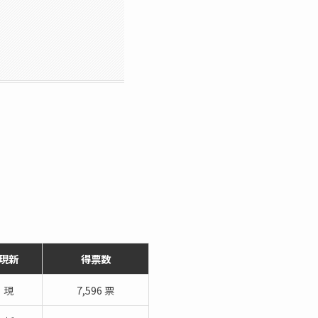
現新
得票数
現
7,596 票