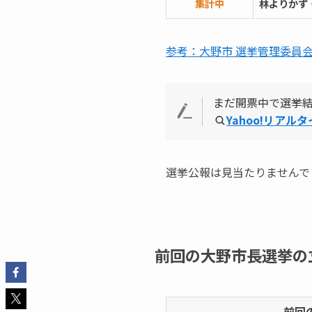
集計中
林よりかず
参考：大野市 選挙管理委員
まだ開票中で選挙
Yahoo!リアル
選挙公報は見当たりませんで
前回の大野市長選挙の
前回