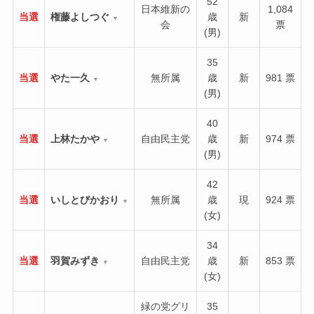
52
日本維新の
1,084
当選
権藤よしつぐ
歳
新
▼
会
票
(男)
35
当選
やた一久
無所属
歳
新
981 票
▼
(男)
40
当選
上林たかや
自由民主党
歳
新
974 票
▼
(男)
42
当選
いしとびかおり
無所属
歳
現
924 票
▼
(女)
34
当選
羽賀みずき
自由民主党
歳
新
853 票
▼
(女)
緑の党グリ
35