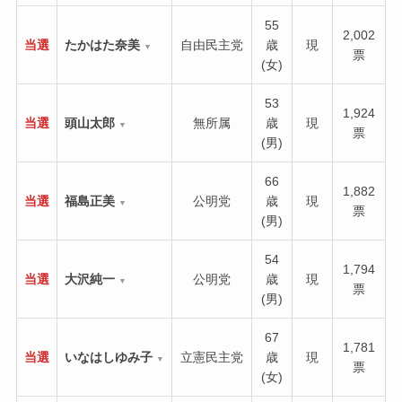
55
2,002
当選
たかはた奈美
自由民主党
歳
現
▼
票
(女)
53
1,924
当選
頭山太郎
無所属
歳
現
▼
票
(男)
66
1,882
当選
福島正美
公明党
歳
現
▼
票
(男)
54
1,794
当選
大沢純一
公明党
歳
現
▼
票
(男)
67
1,781
当選
いなはしゆみ子
立憲民主党
歳
現
▼
票
(女)