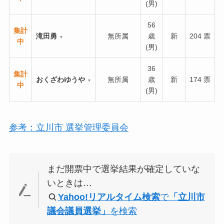
(男)
56
集計
滝田勇
無所属
歳
新
204 票
▼
中
(男)
36
集計
おくざわゆうや
無所属
歳
新
174 票
▼
中
(男)
参考：立川市 選挙管理委員会
まだ開票中で選挙結果が確定していな
いときは…
Yahoo!リアルタイム検索
で
「立川市
議会議員選挙」
を検索