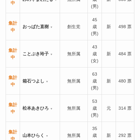
中
(男)
45
集計
おっぱた直樹
創生党
歳
新
498 票
▼
中
(男)
43
集計
ことぶき玲子
無所属
歳
新
484 票
▼
中
(女)
63
集計
箱石つよし
無所属
歳
新
480 票
▼
中
(男)
53
集計
松本あきひろ
無所属
歳
元
314 票
▼
中
(男)
35
集計
山本ひらく
無所属
歳
新
292 票
▼
中