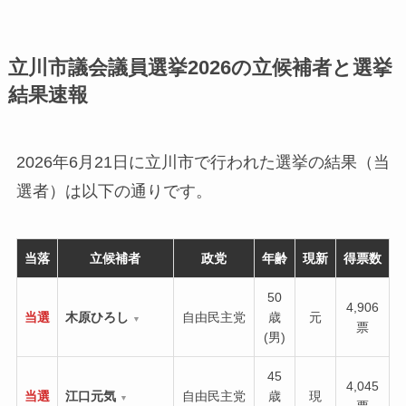
立川市議会議員選挙2026の立候補者と選挙
結果速報
2026年6月21日に立川市で行われた選挙の結果（当
選者）は以下の通りです。
当落
立候補者
政党
年齢
現新
得票数
50
4,906
当選
木原ひろし
自由民主党
歳
元
▼
票
(男)
45
4,045
当選
江口元気
自由民主党
歳
現
▼
票