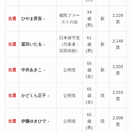
34
都民ファー
2,228
当選
ひやま昇吾
歳
新
▼
ストの会
票
(男)
日本保守党
61
2,148
当選
冨田いたる
（代表者：
歳
新
▼
票
百田尚樹）
(男)
55
2,033
当選
中井あきこ
公明党
歳
新
▼
票
(女)
65
2,016
当選
かどくら正子
公明党
歳
現
▼
票
(女)
65
2,008
当選
伊藤ゆきひで
公明党
歳
現
▼
票
(男)