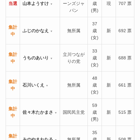
当選
山本ようすけ
ーンズジャ
歳
現
707 票
▼
パン
(男)
37
集計
ふじのかなえ
無所属
歳
新
692 票
▼
中
(女)
33
集計
立川つなが
うちのあいり
歳
新
688 票
▼
中
りの党
(女)
48
集計
石川いくえ
無所属
歳
新
661 票
▼
中
(女)
59
集計
佐々木たかまさ
国民民主党
歳
新
515 票
▼
中
(男)
35
集計
みのやまわたる
無所属
歳
新
508 票
▼