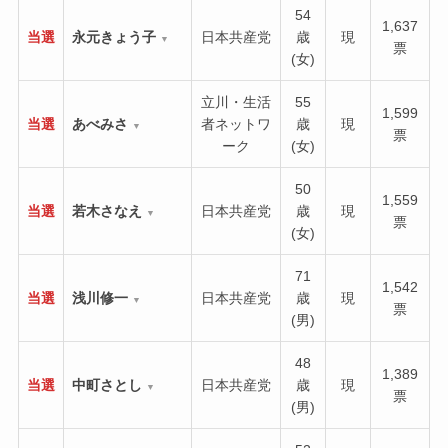
54
1,637
当選
永元きょう子
日本共産党
歳
現
▼
票
(女)
立川・生活
55
1,599
当選
あべみさ
者ネットワ
歳
現
▼
票
ーク
(女)
50
1,559
当選
若木さなえ
日本共産党
歳
現
▼
票
(女)
71
1,542
当選
浅川修一
日本共産党
歳
現
▼
票
(男)
48
1,389
当選
中町さとし
日本共産党
歳
現
▼
票
(男)