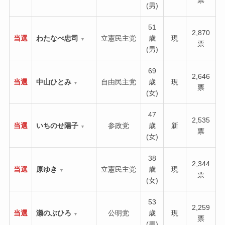
(男)
51
2,870
当選
わたなべ忠司
立憲民主党
歳
現
▼
票
(男)
69
2,646
当選
中山ひとみ
自由民主党
歳
現
▼
票
(女)
47
2,535
当選
いちのせ陽子
参政党
歳
新
▼
票
(女)
38
2,344
当選
原ゆき
立憲民主党
歳
現
▼
票
(女)
53
2,259
当選
瀬のぶひろ
公明党
歳
現
▼
票
(男)