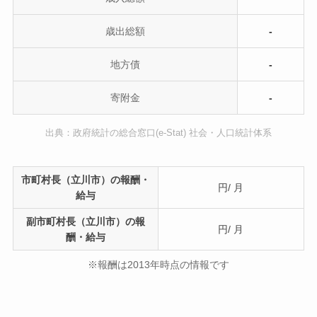
歳出総額
-
地方債
-
寄附金
-
出典：政府統計の総合窓口(e-Stat) 社会・人口統計体系
市町村長（立川市）の報酬・
円/ 月
給与
副市町村長（立川市）の報
円/ 月
酬・給与
※報酬は2013年時点の情報です