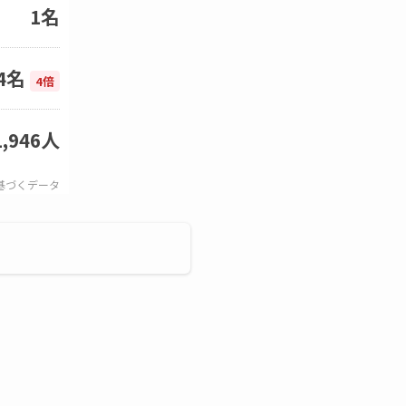
1名
4名
4倍
1,946人
基づくデータ