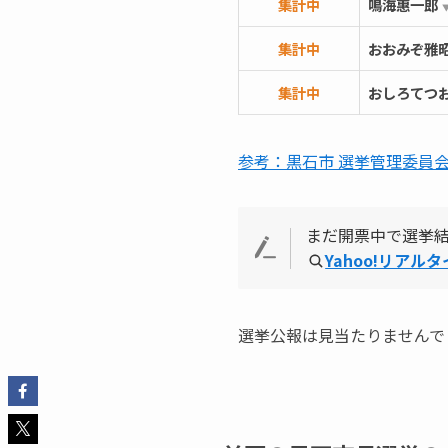
集計中
鳴海惠一郎
集計中
おおみぞ雅
集計中
おしろてつ
参考：黒石市 選挙管理委員
まだ開票中で選挙
Yahoo!リアル
選挙公報は見当たりませんで