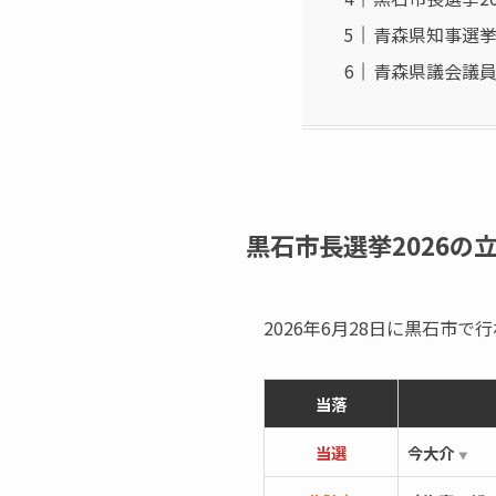
青森県知事選
青森県議会議
黒石市長選挙2026の
2026年6月28日に黒石市
当落
当選
今大介
▼