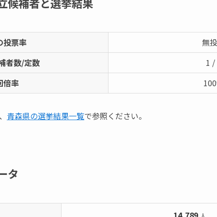
立候補者と選挙結果
の投票率
無
補者数/定数
1 /
回倍率
10
、
青森県の選挙結果一覧
で参照ください。
ータ
14,789
人