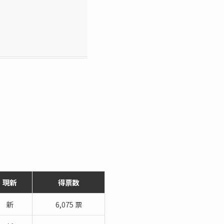
現新
得票数
新
6,075 票