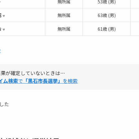
無所属
53歳 (男)
▼
昭
無所属
63歳 (男)
▼
お
無所属
61歳 (男)
▼
会
結果が確定していないときは…
タイム検索
で
「黒石市長選挙」
を検索
した