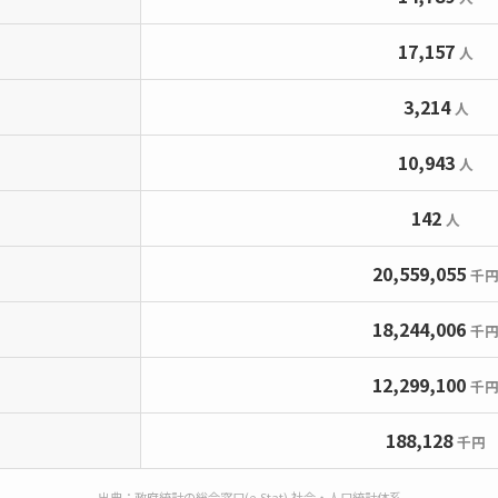
17,157
人
3,214
人
10,943
人
142
人
20,559,055
千
18,244,006
千
12,299,100
千
188,128
千円
出典：政府統計の総合窓口(e-Stat) 社会・人口統計体系