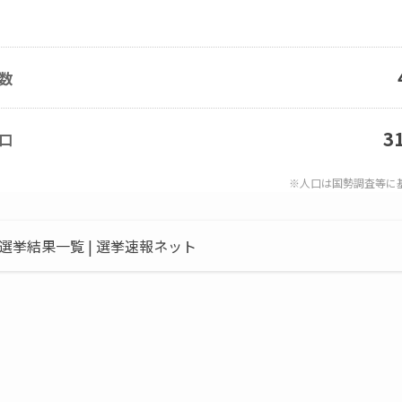
数
3
口
※人口は国勢調査等に
挙結果一覧 | 選挙速報ネット