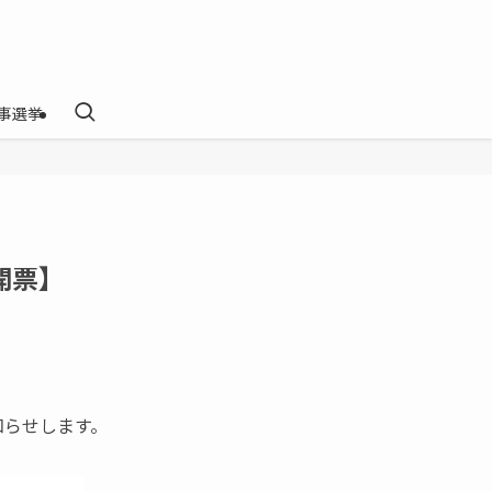
事選挙
開票】
知らせします。