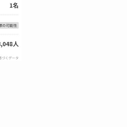
1名
票の可能性
8,048人
基づくデータ