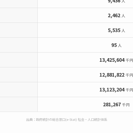
9,436
人
2,462
人
5,535
人
95
人
13,425,604
千
12,881,822
千
13,123,204
千
281,267
千円
出典：政府統計の総合窓口(e-Stat) 社会・人口統計体系