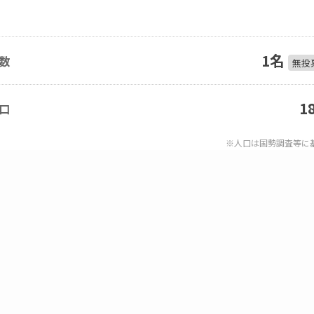
1名
数
無投
1
口
※人口は国勢調査等に