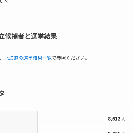
した
立候補者と選挙結果
、
北海道の選挙結果一覧
で参照ください。
タ
8,612
人