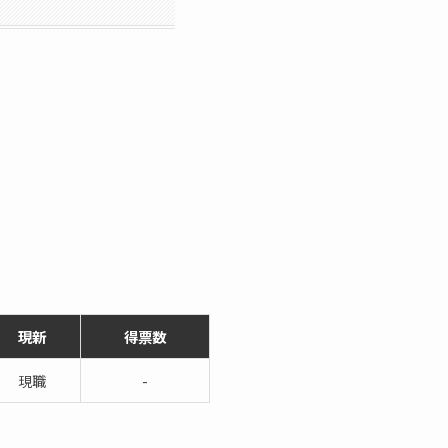
現新
得票数
現職
-