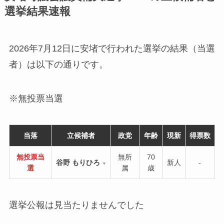
選挙結果速報
2026年7月12日に安堵で行われた選挙の結果（当選
者）は以下の通りです。
※無投票当選
当落
立候補者
政党
年齢
現新
得票数
無投票当
無所
70
谷野 もりひろ
新人
-
▼
選
属
歳
選挙公報は見当たりませんでした