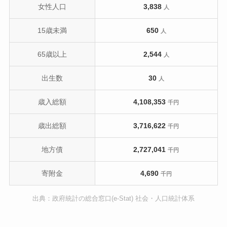
女性人口
3,838
人
15歳未満
650
人
65歳以上
2,544
人
出生数
30
人
歳入総額
4,108,353
千円
歳出総額
3,716,622
千円
地方債
2,727,041
千円
寄附金
4,690
千円
出典：政府統計の総合窓口(e-Stat) 社会・人口統計体系