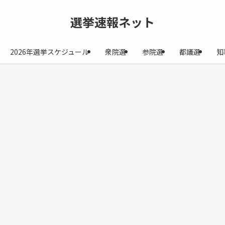
選挙速報ネット
2026年選挙スケジュール
衆院選
参院選
都議選
知