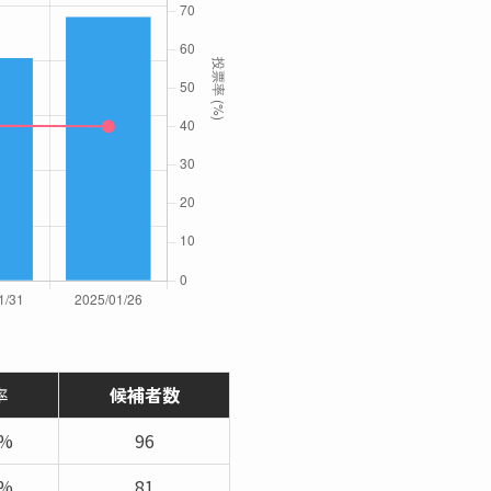
率
候補者数
2%
96
9%
81