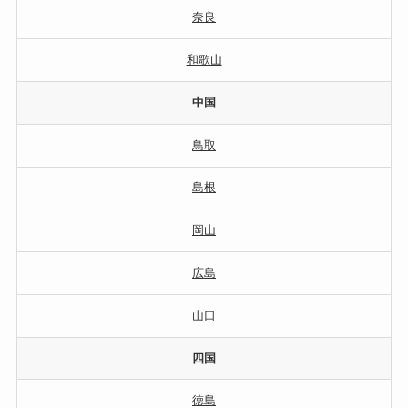
奈良
和歌山
中国
鳥取
島根
岡山
広島
山口
四国
徳島