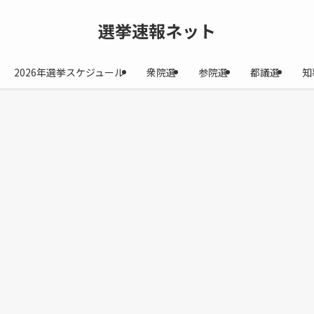
選挙速報ネット
2026年選挙スケジュール
衆院選
参院選
都議選
知