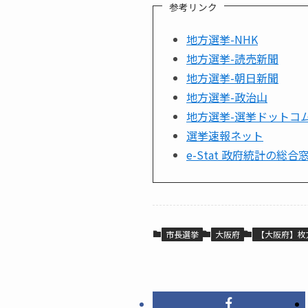
参考リンク
地方選挙-NHK
地方選挙-読売新聞
地方選挙-朝日新聞
地方選挙-政治山
地方選挙-選挙ドットコ
選挙速報ネット
e-Stat 政府統計の総合
市長選挙
大阪府
【大阪府】枚