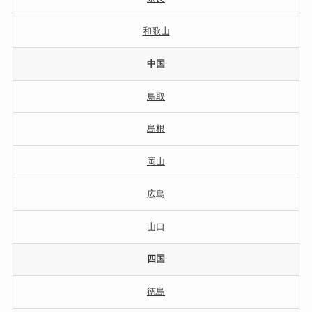
和歌山
中国
鳥取
島根
岡山
広島
山口
四国
徳島