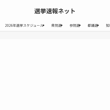
選挙速報ネット
2026年選挙スケジュール
衆院選
参院選
都議選
知