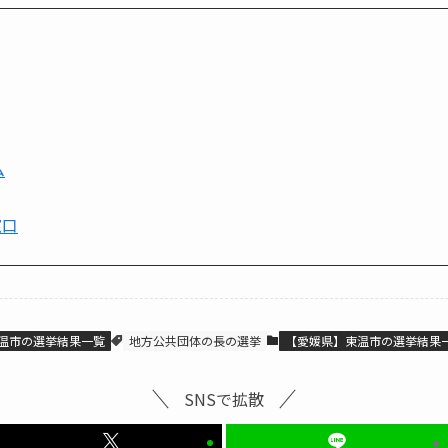
ム
窓口
温市の選挙結果一覧
地方公共団体の長の選挙
【愛媛県】東温市の選挙結果
SNSで拡散