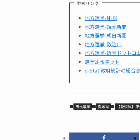
参考リンク
地方選挙-NHK
地方選挙-読売新聞
地方選挙-朝日新聞
地方選挙-政治山
地方選挙-選挙ドットコ
選挙速報ネット
e-Stat 政府統計の総合
市長選挙
愛媛県
【愛媛県】東