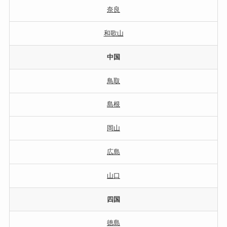
奈良
和歌山
中国
鳥取
島根
岡山
広島
山口
四国
徳島