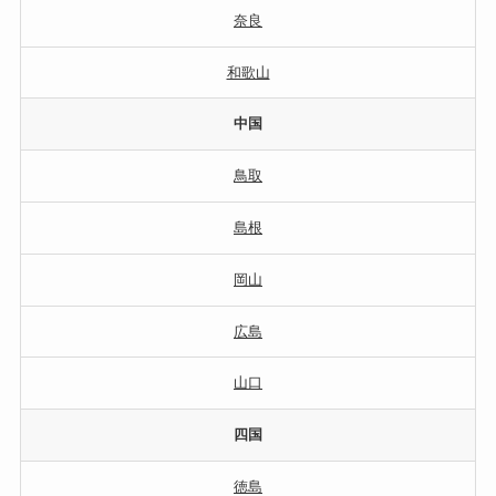
奈良
和歌山
中国
鳥取
島根
岡山
広島
山口
四国
徳島