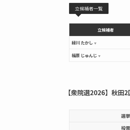
立候補者一覧
立候補者
緑川 たかし
▼
福原 じゅんじ
▼
【衆院選2026】秋田
選
投