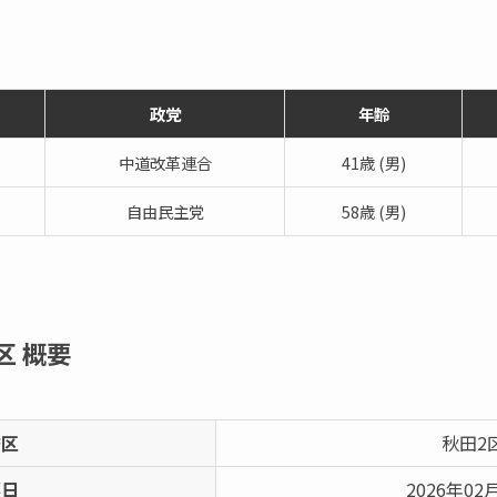
政党
年齢
中道改革連合
41歳 (男)
自由民主党
58歳 (男)
2区
概要
挙区
秋田2
票日
2026年02