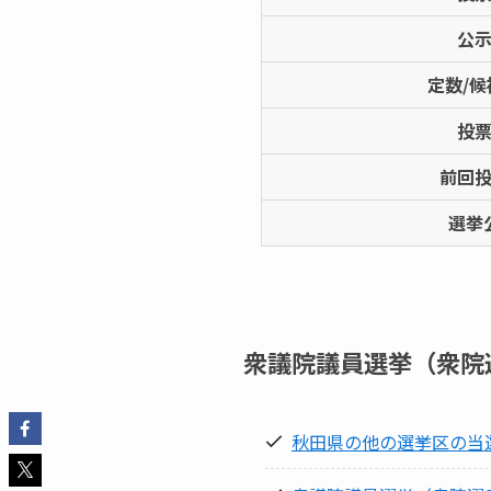
公
定数/候
投
前回
選挙
衆議院議員選挙（衆院選
秋田県の他の選挙区の当