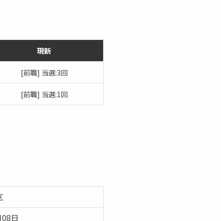
現新
[前職] 当選:3回
[前職] 当選:1回
区
月08日