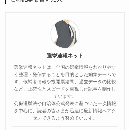
選挙速報ネット
選挙速報ネットは、全国の選挙情報をわかりやす
く整理・発信することを目的とした編集チームで
す。候補者情報や投開票結果、過去データの比較
など、正確性とスピードを重視した記事を制作し
ています。
公職選挙法や自治体公式発表に基づいた一次情報
を中心に、読者の皆さまが迅速に最新情報へアク
セスできるよう努めています。