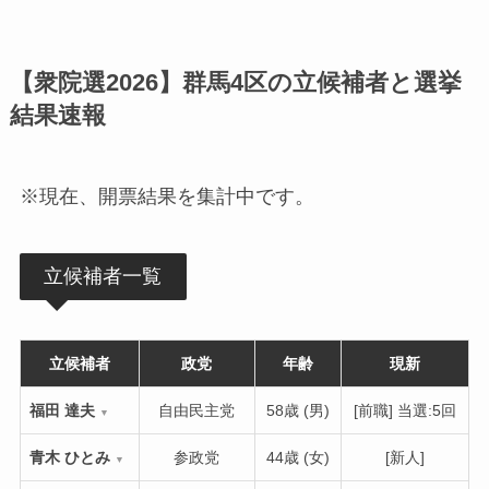
【衆院選2026】群馬4区の立候補者と選挙
結果速報
※現在、開票結果を集計中です。
立候補者一覧
立候補者
政党
年齢
現新
福田 達夫
自由民主党
58歳 (男)
[前職] 当選:5回
▼
青木 ひとみ
参政党
44歳 (女)
[新人]
▼