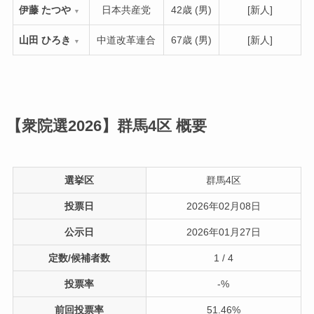
伊藤 たつや
日本共産党
42歳 (男)
[新人]
▼
山田 ひろき
中道改革連合
67歳 (男)
[新人]
▼
【衆院選2026】群馬4区
概要
選挙区
群馬4区
投票日
2026年02月08日
公示日
2026年01月27日
定数/候補者数
1 / 4
投票率
-%
前回投票率
51.46%