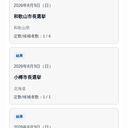
2026年8月9日（日）
和歌山市長選挙
和歌山県
定数/候補者数：1 / 6
結果
2026年8月9日（日）
小樽市長選挙
北海道
定数/候補者数：1 / 1
結果
2026年8月9日（日）