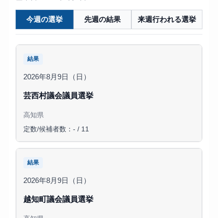
今週の選挙
先週の結果
来週行われる選挙
結果
2026年8月9日（日）
芸西村議会議員選挙
高知県
定数/候補者数：- / 11
結果
2026年8月9日（日）
越知町議会議員選挙