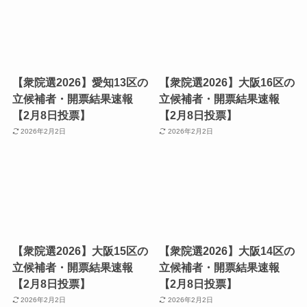
【衆院選2026】愛知13区の
【衆院選2026】大阪16区の
立候補者・開票結果速報
立候補者・開票結果速報
【2月8日投票】
【2月8日投票】
2026年2月2日
2026年2月2日
【衆院選2026】大阪15区の
【衆院選2026】大阪14区の
立候補者・開票結果速報
立候補者・開票結果速報
【2月8日投票】
【2月8日投票】
2026年2月2日
2026年2月2日