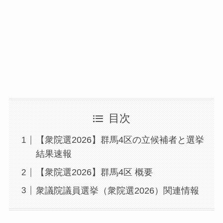
目次
【衆院選2026】群馬4区の立候補者と選挙
結果速報
【衆院選2026】群馬4区 概要
衆議院議員選挙（衆院選2026）関連情報