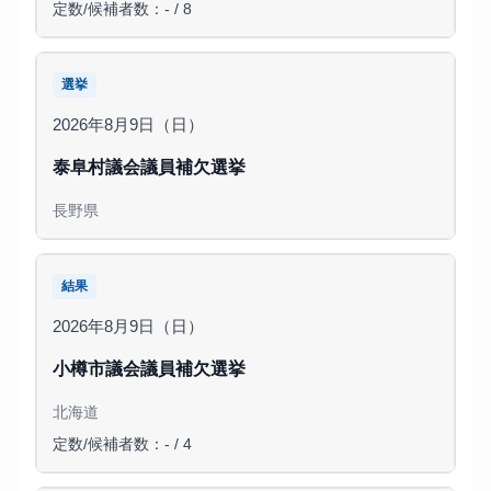
定数/候補者数：- / 8
選挙
2026年8月9日（日）
泰阜村議会議員補欠選挙
長野県
結果
2026年8月9日（日）
小樽市議会議員補欠選挙
北海道
定数/候補者数：- / 4