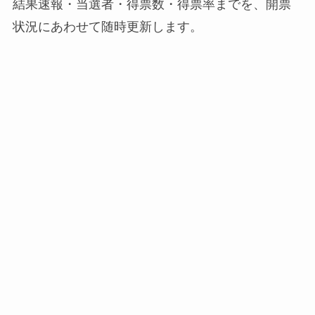
結果速報・当選者・得票数・得票率までを、開票
状況にあわせて随時更新します。