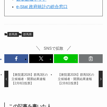
e-Stat 政府統計の総合窓口
群馬県
群馬県
SNSで拡散
【衆院選2026】群馬3区の
【衆院選2026】群馬5区の
立候補者・開票結果速報
立候補者・開票結果速報
【2月8日投票】
【2月8日投票】
この記事を書いた人