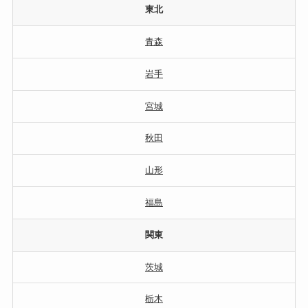
東北
青森
岩手
宮城
秋田
山形
福島
関東
茨城
栃木