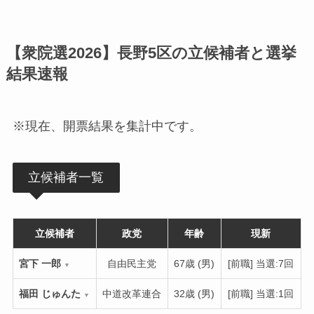
【衆院選2026】長野5区の立候補者と選挙
結果速報
※現在、開票結果を集計中です。
立候補者一覧
立候補者
政党
年齢
現新
宮下 一郎
自由民主党
67歳 (男)
[前職] 当選:7回
▼
福田 じゅんた
中道改革連合
32歳 (男)
[前職] 当選:1回
▼