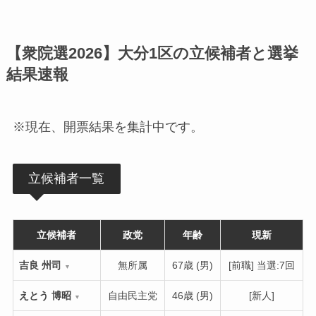
【衆院選2026】大分1区の立候補者と選挙
結果速報
※現在、開票結果を集計中です。
立候補者一覧
立候補者
政党
年齢
現新
吉良 州司
無所属
67歳 (男)
[前職] 当選:7回
▼
えとう 博昭
自由民主党
46歳 (男)
[新人]
▼