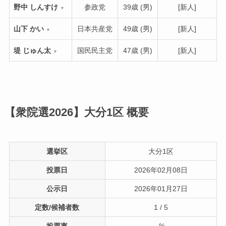
野中 しんすけ
参政党
39歳 (男)
[新人]
▼
山下 かい
日本共産党
49歳 (男)
[新人]
▼
堤 じゅん太
国民民主党
47歳 (男)
[新人]
▼
【衆院選2026】大分1区
概要
選挙区
大分1区
投票日
2026年02月08日
公示日
2026年01月27日
定数/候補者数
1 / 5
投票率
-%