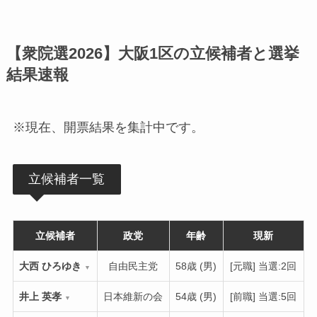
【衆院選2026】大阪1区の立候補者と選挙
結果速報
※現在、開票結果を集計中です。
立候補者一覧
立候補者
政党
年齢
現新
大西 ひろゆき
自由民主党
58歳 (男)
[元職] 当選:2回
▼
井上 英孝
日本維新の会
54歳 (男)
[前職] 当選:5回
▼