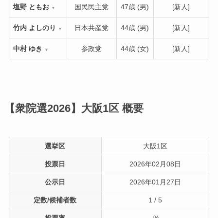
塩野 ともお
国民民主党
47歳 (男)
[新人]
▼
竹内 よしのり
日本共産党
44歳 (男)
[新人]
▼
中村 ゆき
参政党
44歳 (女)
[新人]
▼
【衆院選2026】大阪1区
概要
選挙区
大阪1区
投票日
2026年02月08日
公示日
2026年01月27日
定数/候補者数
1 / 5
投票率
-%