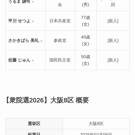
うるま 譲司
▼
会
(男)
回
77歳
平川 せつよ
日本共産党
[新人]
▼
(女)
49歳
さかきばら 美礼
参政党
[新人]
▼
(女)
50歳
佐藤 じゅん
国民民主党
[新人]
▼
(女)
【衆院選2026】大阪8区
概要
選挙区
大阪8区
投票日
2026年02月08日