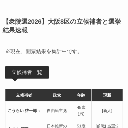
【衆院選2026】大阪8区の立候補者と選挙
結果速報
※現在、開票結果を集計中です。
立候補者一覧
立候補者
政党
年齢
現新
45歳
こうらい 啓一郎
自由民主党
[新人]
▼
(男)
日本維新の
51歳
[前職] 当選:2