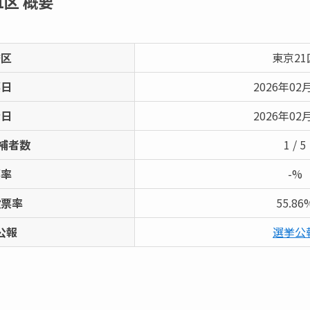
1区
概要
挙区
東京21
票日
2026年02
示日
2026年02
補者数
1 / 5
票率
-%
投票率
55.86
公報
選挙公