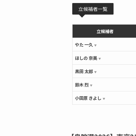
立候補者一覧
立候補者
やた 一久
▼
ほしの 奈美
▼
黒田 太郎
▼
鈴木 烈
▼
小田原 きよし
▼