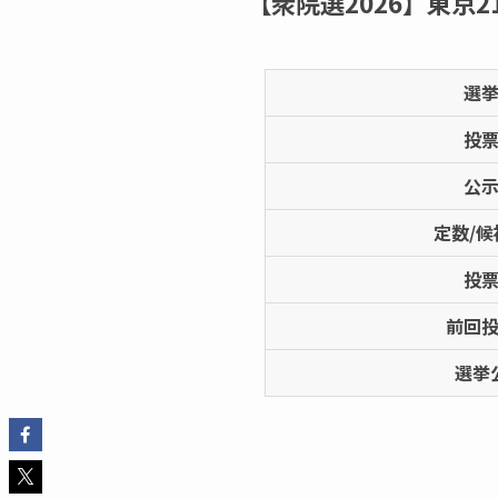
【衆院選2026】東京2
選
投
公
定数/候
投
前回
選挙