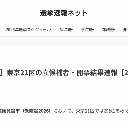
選挙速報ネット
2026年選挙スケジュール
衆院選
参院選
都議選
知
6】東京21区の立候補者・開票結果速報【
院議員選挙（衆院選2026）
において、東京21区では定数1をめ