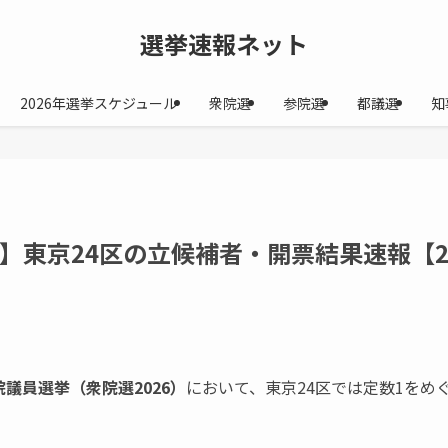
選挙速報ネット
2026年選挙スケジュール
衆院選
参院選
都議選
知
6】東京24区の立候補者・開票結果速報【
院議員選挙（衆院選2026）
において、東京24区では定数1をめ