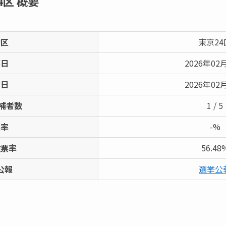
4区
概要
挙区
東京24
票日
2026年02
示日
2026年02
補者数
1 / 5
票率
-%
投票率
56.48
公報
選挙公