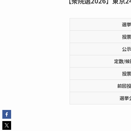
【衆院選2026】東京2
選
投
公
定数/候
投
前回
選挙