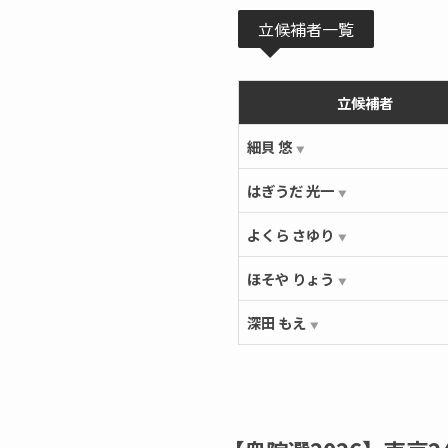
立候補者一覧
立候補者
細貝 悠
▼
はぎうだ 光一
▼
よくら さゆり
▼
ほそや りょう
▼
深田 もえ
▼