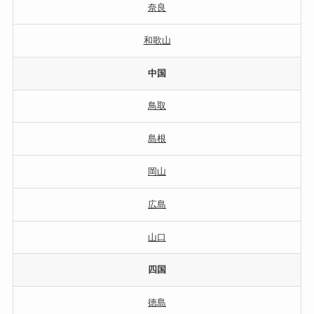
奈良
和歌山
中国
鳥取
島根
岡山
広島
山口
四国
徳島