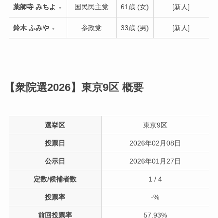
薬師寺 みちよ
国民民主党
61歳 (女)
[新人]
▼
鈴木 ふみや
参政党
33歳 (男)
[新人]
▼
【衆院選2026】東京9区
概要
選挙区
東京9区
投票日
2026年02月08日
公示日
2026年01月27日
定数/候補者数
1 / 4
投票率
-%
前回投票率
57.93%