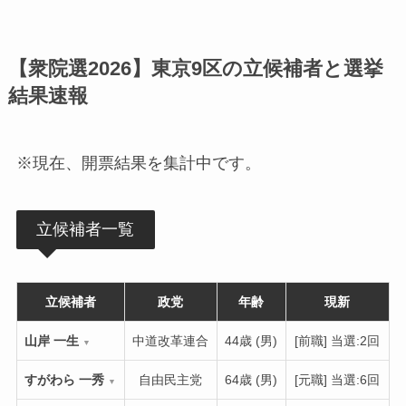
【衆院選2026】東京9区の立候補者と選挙
結果速報
※現在、開票結果を集計中です。
立候補者一覧
立候補者
政党
年齢
現新
山岸 一生
中道改革連合
44歳 (男)
[前職] 当選:2回
▼
すがわら 一秀
自由民主党
64歳 (男)
[元職] 当選:6回
▼