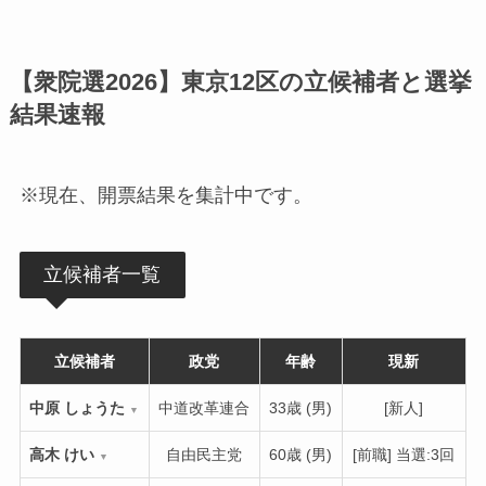
【衆院選2026】東京12区の立候補者と選挙
結果速報
※現在、開票結果を集計中です。
立候補者一覧
立候補者
政党
年齢
現新
中原 しょうた
中道改革連合
33歳 (男)
[新人]
▼
高木 けい
自由民主党
60歳 (男)
[前職] 当選:3回
▼