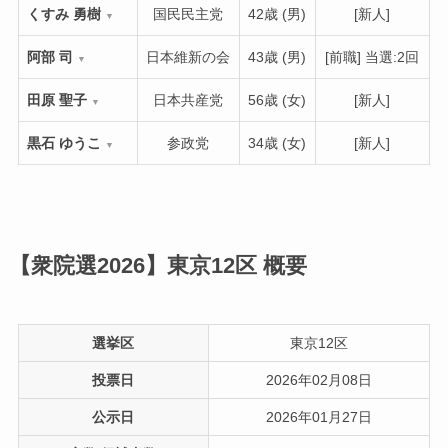
くすみ 勇樹
国民民主党
42歳 (男)
[新人]
▼
阿部 司
日本維新の会
43歳 (男)
[前職] 当選:2回
▼
田原 聖子
日本共産党
56歳 (女)
[新人]
▼
黒石 ゆうこ
参政党
34歳 (女)
[新人]
▼
【衆院選2026】東京12区
概要
選挙区
東京12区
投票日
2026年02月08日
公示日
2026年01月27日