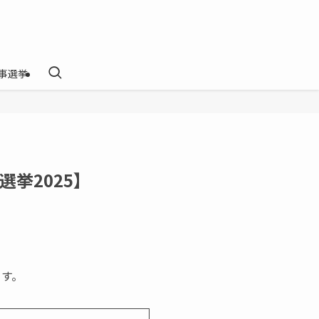
事選挙
挙2025】
ます。