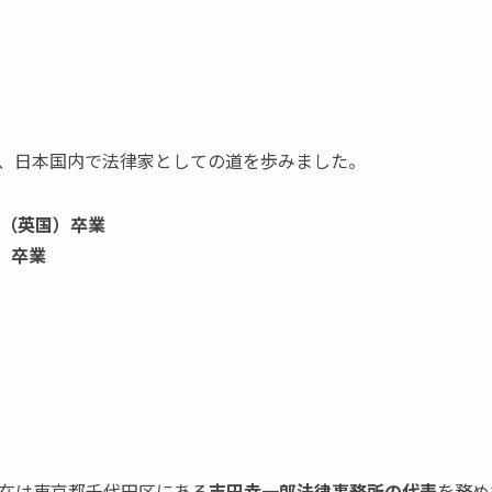
、日本国内で法律家としての道を歩みました。
lege（英国）卒業
英国）卒業
在は東京都千代田区にある
吉田幸一郎法律事務所の代表
を務め